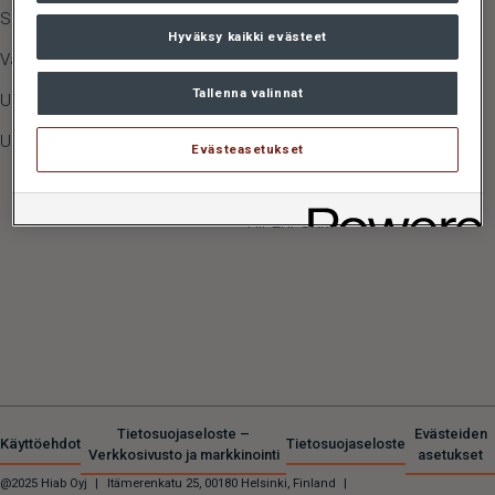
Sijoittajasuhteet
LOGLIFT
Hyväksy kaikki evästeet
Vastuullisuus
JONSERED
Tallenna valinnat
Ura Hiabilla
MULTILIFT
,
GALFAB
Uutishuone
MOFFETT
,
PRINCETON
Evästeasetukset
ZEPRO
,
DEL
,
WALTCO
HIPERFORM
Tietosuojaseloste –
Evästeiden
Käyttöehdot
Tietosuojaseloste
Verkkosivusto ja markkinointi
asetukset
@2025 Hiab Oyj
|
Itämerenkatu 25, 00180 Helsinki, Finland
|