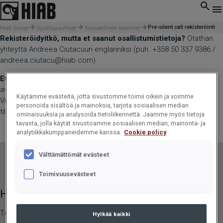
Pre-silent call rekisteröinti
Hiab Group
Sijoittajasuhteet
Taloudellinen kalenteri
Rekisteröidyitkö, mutta et saanut osallistumistietoja?
Otathan
yhteyttä Andreea Ciutacuun englanniksi (puh. +358 50 337 9386 /
andreea.ciutacu@hiab.com).
Etsitkö tietoa seuraavasta puhelusta?
Rekisteröitymislomake
avataan yleensä noin pari viikkoa ennen pre-silent-puhelua.
Käytämme evästeitä, jotta sivustomme toimii oikein ja voimme
Vierailethan sivulla myöhemmin uudelleen tai varmista, että olet
personoida sisältöä ja mainoksia, tarjota sosiaalisen median
tilannut
sijoittajakalenterimme
päivitykset.
ominaisuuksia ja analysoida tietoliikennettä. Jaamme myös tietoja
tavasta, jolla käytät sivustoamme sosiaalisen median, mainonta- ja
analytiikkakumppaneidemme kanssa.
Cookie policy
Välttämättömät evästeet
Toimivuusevästeet
Hiab Group
Hiab Brands
Tietoa Hiabista
HIAB,
EFFER,
ARGOS
Hylkää kaikki