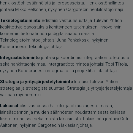
henkilöstöohjesäännöistä ja -prosesseista. Henkilöstöhallintoa
johtaisi Mikko Pelkonen, nykyinen Cargotecin henkilöstöjohtaja.
Teknologiatoiminto
edistäisi vastuullisuutta ja Tulevan Yhtiön
keskitettyjä panostuksia kehittyneen tutkimuksen, innovoinnin,
konsernin tietohallinnon ja digitalisaation saralla.
Teknologiatoimintoa johtaisi Juha Pankakoski, nykyinen
Konecranesin teknologiajohtaja.
Integraatiotoiminto
johtaisi ja koordinoisi integraation toteutusta
sekä hankintaohjelmaa. Intergraatiotoimintoa johtaisi Topi Tiitola,
nykyinen Konecranesin integraatio- ja projektihallintajohtaja.
Strategia ja yritysjärjestelytoiminto
luotaisi Tulevan Yhtiön
strategiaa ja strategista suuntaa. Strategia ja yritysjärjestelyjohtaja
valitaan myöhemmin.
Lakiasiat
olisi vastuussa hallinto- ja ohjausjärjestelmästä,
lainsäädännön ja muiden säännösten noudattamisesta kaikissa
liiketoiminnoissa sekä muista lakiasioista. Lakiasioita johtaisi Outi
Aaltonen, nykyinen Cargotecin lakiasiainjohtaja.