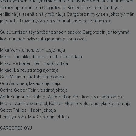
Yhdistymisen edellyttämien ehtojen täyttymiseen ja sulautumisen
toimeenpanoon asti Cargotec ja Konecranes toimivat täysin
erillisinä ja itsenäisinä yhtiöinä, ja Cargotecin nykyisen johtoryhmän
jäsenet jatkavat nykyisten vastuualueidensa johtamista.
Sulautumisen täytäntöönpanoon saakka Cargotecin johtoryhmä
koostuu sen nykyisistä jäsenistä, joita ovat:
Mika Vehviläinen, toimitusjohtaja
Mikko Puolakka, talous- ja rahoitusjohtaja
Mikko Pelkonen, henkilöstöjohtaja
Mikael Laine, strategiajohtaja
Soili Mäkinen, tietohallintojohtaja
Outi Aaltonen, lakiasiainjohtaja
Carina Geber-Teir, viestintäjohtaja
Antti Kaunonen, Kalmar Automation Solutions -yksikön johtaja
Michel van Roozendaal, Kalmar Mobile Solutions -yksikön johtaja
Scott Phillips, Hiabin johtaja
Leif Byström, MacGregorin johtaja
CARGOTEC OYJ