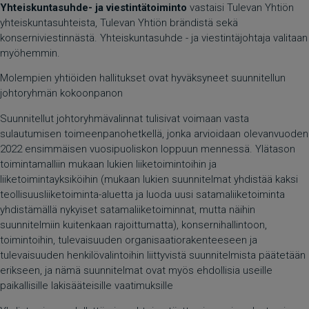
Yhteiskuntasuhde- ja viestintätoiminto
vastaisi Tulevan Yhtiön
yhteiskuntasuhteista, Tulevan Yhtiön brändistä sekä
konserniviestinnästä. Yhteiskuntasuhde - ja viestintäjohtaja valitaan
myöhemmin.
Molempien yhtiöiden hallitukset ovat hyväksyneet suunnitellun
johtoryhmän kokoonpanon
Suunnitellut johtoryhmävalinnat tulisivat voimaan vasta
sulautumisen toimeenpanohetkellä, jonka arvioidaan olevanvuoden
2022 ensimmäisen vuosipuoliskon loppuun mennessä. Ylätason
toimintamalliin mukaan lukien liiketoimintoihin ja
liiketoimintayksiköihin (mukaan lukien suunnitelmat yhdistää kaksi
teollisuusliiketoiminta-aluetta ja luoda uusi satamaliiketoiminta
yhdistämällä nykyiset satamaliiketoiminnat, mutta näihin
suunnitelmiin kuitenkaan rajoittumatta), konsernihallintoon,
toimintoihin, tulevaisuuden organisaatiorakenteeseen ja
tulevaisuuden henkilövalintoihin liittyvistä suunnitelmista päätetään
erikseen, ja nämä suunnitelmat ovat myös ehdollisia useille
paikallisille lakisääteisille vaatimuksille