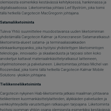
olemisesta esimerkiksi kestävässä kehityksessä, hankinnassa ja
digitalisaatiossa. Liiketoimintaa johtaisi Leif Byström, joka toimii
tällä hetkellä Cargotecin MacGregorin johtajana.
Satamaliiketoiminta
Tuleva Yhtiö suunnittelee muodostavansa uuden liiketoiminnan
yhdistämällä Cargotecin Kalmar- ja Konecranesin Satamaratkaisut-
liiketoiminta-alueet satama- ja terminaaliasiakkaiden
elinkaarikumppaniksi, joka hyötyisi yhdistettyjen liiketoimintojen
teknologia-, innovaatio- ja skaalaeduista ja tarjoaisi siten koko
arvoketjun kattavat materiaalinkäsittelyratkaisut laitteineen,
ohjelmistoineen ja palveluineen. Liiketoimintaa johtaisi Michel van
Roozendaal, joka toimii tällä hetkellä Cargotecin Kalmar Mobile
Solutions -yksikön johtajana.
Tieliikenneliiketoiminta
Cargotecin nykyinen Hiab-liiketoiminta jatkaisi maailman johtavana
tieliikenteen kuormankäsittelylaitteiden, älykkäiden palveluiden ja
verkkoyhteydellä varustettujen ratkaisujen tarjoajana. Liiketoiminta
hyötyisi isomman yhtiön osana olemisesta esimerkiksi kestävässä