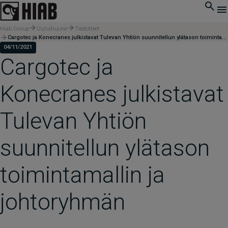
Hiab Group
Uutishuone
Tiedotteet
Cargotec ja Konecranes julkistavat Tulevan Yhtiön suunnitellun ylätason toimintamallin ja johtoryhmän
04/11/2021
Cargotec ja
Konecranes julkistavat
Tulevan Yhtiön
suunnitellun ylätason
toimintamallin ja
johtoryhmän