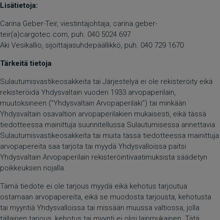
Lisätietoja:
Carina Geber-Teir, viestintäjohtaja, carina.geber-
teir(a)cargotec.com, puh. 040 5024 697
Aki Vesikallio, sijoittajasuhdepäällikkö, puh. 040 729 1670
Tärkeitä tietoja
Sulautumisvastikeosakkeita tai Järjestelyä ei ole rekisteröity eikä
rekisteröidä Yhdysvaltain vuoden 1933 arvopaperilain,
muutoksineen (”Yhdysvaltain Arvopaperilaki”) tai minkään
Yhdysvaltain osavaltion arvopaperilakien mukaisesti, eikä tässä
tiedotteessa mainittuja suunnitellussa Sulautumisessa annettavia
Sulautumisvastikeosakkeita tai muita tässä tiedotteessa mainittuja
arvopapereita saa tarjota tai myydä Yhdysvalloissa paitsi
Yhdysvaltain Arvopaperilain rekisteröintivaatimuksista säädetyn
poikkeuksen nojalla.
Tämä tiedote ei ole tarjous myydä eikä kehotus tarjoutua
ostamaan arvopapereita, eikä se muodosta tarjousta, kehotusta
tai myyntiä Yhdysvalloissa tai missään muussa valtiossa, jolla
tällainen tarjous, kehotus tai myynti ei olisi lainmukainen. Tätä