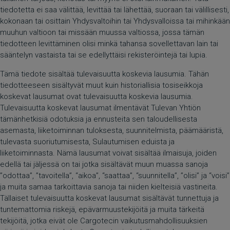
tiedotetta ei saa välittää, levittää tai lähettää, suoraan tai välillisesti,
kokonaan tai osittain Yhdysvaltoihin tai Yhdysvalloissa tai mihinkään
muuhun valtioon tai missään muussa valtiossa, jossa tämän
tiedotteen levittäminen olisi minkä tahansa sovellettavan lain tai
sääntelyn vastaista tai se edellyttäisi rekisteröintejä tai lupia.
Tämä tiedote sisältää tulevaisuutta koskevia lausumia. Tähän
tiedotteeseen sisältyvät muut kuin historiallisia tosiseikkoja
koskevat lausumat ovat tulevaisuutta koskevia lausumia.
Tulevaisuutta koskevat lausumat ilmentävät Tulevan Yhtiön
tämänhetkisiä odotuksia ja ennusteita sen taloudellisesta
asemasta, liiketoiminnan tuloksesta, suunnitelmista, päämääristä,
tulevasta suoriutumisesta, Sulautumisen eduista ja
liiketoiminnasta. Nämä lausumat voivat sisältää ilmaisuja, joiden
edellä tai jäljessä on tai jotka sisältävät muun muassa sanoja
”odottaa”, ”tavoitella”, “aikoa”, “saattaa”, “suunnitella”, ”olisi” ja “voisi”
ja muita samaa tarkoittavia sanoja tai niiden kielteisiä vastineita.
Tällaiset tulevaisuutta koskevat lausumat sisältävät tunnettuja ja
tuntemattomia riskejä, epävarmuustekijöitä ja muita tärkeitä
tekijöitä, jotka eivät ole Cargotecin vaikutusmahdollisuuksien