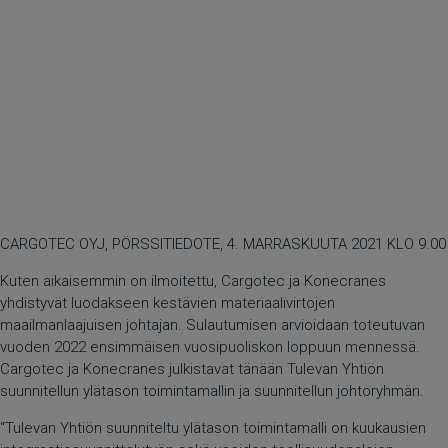
CARGOTEC OYJ, PÖRSSITIEDOTE, 4. MARRASKUUTA 2021 KLO 9.00
Kuten aikaisemmin on ilmoitettu, Cargotec ja Konecranes
yhdistyvät luodakseen kestävien materiaalivirtojen
maailmanlaajuisen johtajan. Sulautumisen arvioidaan toteutuvan
vuoden 2022 ensimmäisen vuosipuoliskon loppuun mennessä.
Cargotec ja Konecranes julkistavat tänään Tulevan Yhtiön
suunnitellun ylätason toimintamallin ja suunnitellun johtoryhmän.
“Tulevan Yhtiön suunniteltu ylätason toimintamalli on kuukausien