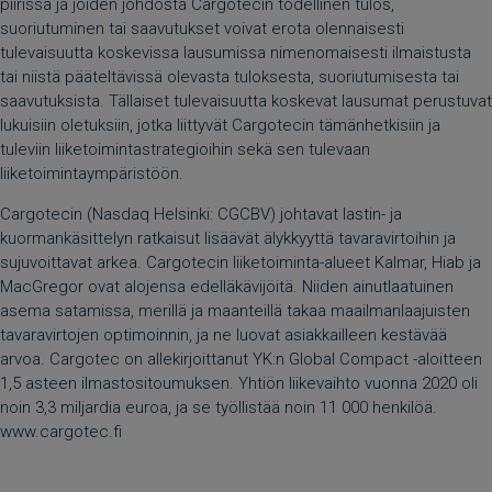
piirissä ja joiden johdosta Cargotecin todellinen tulos,
suoriutuminen tai saavutukset voivat erota olennaisesti
tulevaisuutta koskevissa lausumissa nimenomaisesti ilmaistusta
tai niistä pääteltävissä olevasta tuloksesta, suoriutumisesta tai
saavutuksista. Tällaiset tulevaisuutta koskevat lausumat perustuvat
lukuisiin oletuksiin, jotka liittyvät Cargotecin tämänhetkisiin ja
tuleviin liiketoimintastrategioihin sekä sen tulevaan
liiketoimintaympäristöön.
Cargotecin (Nasdaq Helsinki: CGCBV) johtavat lastin- ja
kuormankäsittelyn ratkaisut lisäävät älykkyyttä tavaravirtoihin ja
sujuvoittavat arkea. Cargotecin liiketoiminta-alueet Kalmar, Hiab ja
MacGregor ovat alojensa edelläkävijöitä. Niiden ainutlaatuinen
asema satamissa, merillä ja maanteillä takaa maailmanlaajuisten
tavaravirtojen optimoinnin, ja ne luovat asiakkailleen kestävää
arvoa. Cargotec on allekirjoittanut YK:n Global Compact -aloitteen
1,5 asteen ilmastositoumuksen. Yhtiön liikevaihto vuonna 2020 oli
noin 3,3 miljardia euroa, ja se työllistää noin 11 000 henkilöä.
www.cargotec.fi