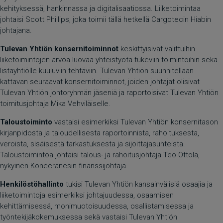
kehityksessä, hankinnassa ja digitalisaatiossa. Liiketoimintaa
johtaisi Scott Phillips, joka toimii tällä hetkellä Cargotecin Hiabin
johtajana.
Tulevan Yhtiön konsernitoiminnot
keskittyisivät valittuihin
liiketoimintojen arvoa luovaa yhteistyötä tukeviin toimintoihin sekä
listayhtiölle kuuluviin tehtäviin. Tulevan Yhtiön suunnitellaan
kattavan seuraavat konsernitoiminnot, joiden johtajat olisivat
Tulevan Yhtiön johtoryhmän jäseniä ja raportoisivat Tulevan Yhtiön
toimitusjohtaja Mika Vehviläiselle.
Taloustoiminto
vastaisi esimerkiksi Tulevan Yhtiön konsernitason
kirjanpidosta ja taloudellisesta raportoinnista, rahoituksesta,
veroista, sisäisestä tarkastuksesta ja sijoittajasuhteista.
Taloustoimintoa johtaisi talous- ja rahoitusjohtaja Teo Ottola,
nykyinen Konecranesin finanssijohtaja.
Henkilöstöhallinto
tukisi Tulevan Yhtiön kansainvälisiä osaajia ja
liiketoimintoja esimerkiksi johtajuudessa, osaamisen
kehittämisessä, monimuotoisuudessa, osallistamisessa ja
työntekijäkokemuksessa sekä vastaisi Tulevan Yhtiön