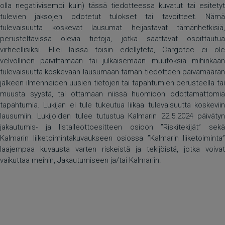
olla negatiivisempi kuin) tässä tiedotteessa kuvatut tai esitetyt
tulevien jaksojen odotetut tulokset tai tavoitteet. Nämä
tulevaisuutta koskevat lausumat heijastavat tämänhetkisiä,
perusteltavissa olevia tietoja, jotka saattavat osoittautua
virheellisiksi. Ellei laissa toisin edellytetä, Cargotec ei ole
velvollinen päivittämään tai julkaisemaan muutoksia mihinkään
tulevaisuutta koskevaan lausumaan tämän tiedotteen päivämäärän
jälkeen ilmenneiden uusien tietojen tai tapahtumien perusteella tai
muusta syystä, tai ottamaan niissä huomioon odottamattomia
tapahtumia. Lukijan ei tule tukeutua liikaa tulevaisuutta koskeviin
lausumiin. Lukijoiden tulee tutustua Kalmarin 22.5.2024 päivätyn
jakautumis- ja listalleottoesitteen osioon ”Riskitekijät” sekä
Kalmarin liiketoimintakuvaukseen osiossa ”Kalmarin liiketoiminta”
laajempaa kuvausta varten riskeistä ja tekijöistä, jotka voivat
vaikuttaa meihin, Jakautumiseen ja/tai Kalmariin.