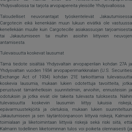
Yhdysvalloissa tai tarjota arvopapereita yleisölle Yhdysvalloissa.
Taloudelliset neuvonantajat työskentelevät Jakautumisessa
Cargotecin eikä kenenkään muun lukuun eivätkä ole vastuussa
kenellekään muulle kuin Cargotecille asiakassuojan tarjoamisesta
tai Jakautumiseen tai muihin asioihin liittyvien neuvojen
antamisesta.
Tulevaisuutta koskevat lausumat
Tämä tiedote sisältää Yhdysvaltain arvopaperilain kohdan 27A ja
Yhdysvaltain vuoden 1934 arvopaperimarkkinalain (U.S. Securities
Exchange Act of 1934) kohdan 21E tarkoittamia tulevaisuutta
koskevia lausumia, mukaan lukien odotettuja tavoitteita, jotka
perustuvat tämänhetkisiin suunnitelmiin, arvioihin, ennusteisiin ja
odotuksiin ja jotka eivät ole takeita tulevasta tuloksesta. Näihin
tulevaisuutta koskeviin lausumiin liittyy lukuisia riskejä,
epävarmuustekijöitä ja oletuksia, mukaan lukien suunniteltuun
Jakautumiseen ja sen täytäntöönpanoon liittyviä riskejä, Kalmarin
toimialaan ja liiketoimintaan liittyviä riskejä sekä riski siitä, että
Kalmarin todellinen liiketoiminnan tulos voi poiketa olennaisesti (ja