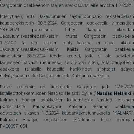
Cargotecin osakkeenomistajien arvo-osuustileille arviolta 1.7.2024.
Edellyttäen, että Jakautumisen täytäntöönpano rekisteröidään
kaupparekisteriin 30.6.2024, Cargotecin osakkeella viimeistään
28.6.2024 pörssissä tehty kauppa oikeuttaa
Jakautumisvastikeosakkeisiin, mutta Cargotecin osakkeella
1.7.2024 tai sen jälkeen tehty kauppa ei enää oikeuta
Jakautumisvastikeosakkeisiin. Kaikki Cargotecin osakkeilla
viimeistään 28.6.2024 tehdyt kaupat, joita ei ole selvitetty
kyseiseen päivään mennessä, selvitetään siten, että Cargotecin
osakkeita tällaisilla kaupoilla hankkineet sijoittajat saavat
selvityksessä sekä Cargotecin että Kalmarin osakkeita.
Kuten aiemmin on tiedotettu, Cargotec jätti 12.6.2024
listalleottohakemuksen Nasdaq Helsinki Oy:lle (”
Nasdaq Helsinki
”)
Kalmarin B-sarjan osakkeiden listaamiseksi Nasdaq Helsingin
pörssilistalle. Kaupankäynnin Kalmarin B-sarjan osakkeilla
odotetaan alkavan 1.7.2024 kaupankäyntitunnuksella ”KALMAR”.
Kalmarin B-sarjan osakkeiden ISIN-tunnus tulee olemaan
FI4000571054.