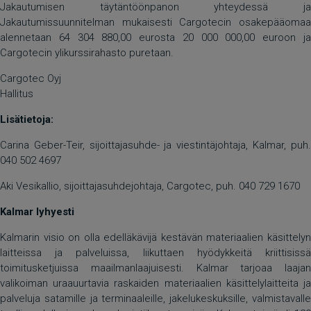
Jakautumisen täytäntöönpanon yhteydessä ja
Jakautumissuunnitelman mukaisesti Cargotecin osakepääomaa
alennetaan 64 304 880,00 eurosta 20 000 000,00 euroon ja
Cargotecin ylikurssirahasto puretaan.
Cargotec Oyj
Hallitus
Lisätietoja:
Carina Geber-Teir, sijoittajasuhde- ja viestintäjohtaja, Kalmar, puh.
040 502 4697
Aki Vesikallio, sijoittajasuhdejohtaja, Cargotec, puh. 040 729 1670
Kalmar lyhyesti
Kalmarin visio on olla edelläkävijä kestävän materiaalien käsittelyn
laitteissa ja palveluissa, liikuttaen hyödykkeitä kriittisissä
toimitusketjuissa maailmanlaajuisesti. Kalmar tarjoaa laajan
valikoiman uraauurtavia raskaiden materiaalien käsittelylaitteita ja
palveluja satamille ja terminaaleille, jakelukeskuksille, valmistavalle