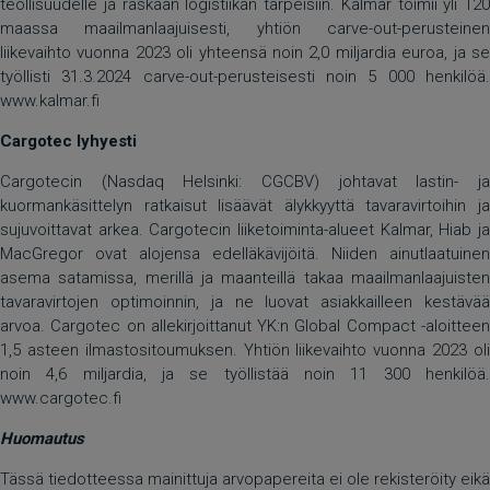
teollisuudelle ja raskaan logistiikan tarpeisiin. Kalmar toimii yli 120
maassa maailmanlaajuisesti, yhtiön carve-out-perusteinen
liikevaihto vuonna 2023 oli yhteensä noin 2,0 miljardia euroa, ja se
työllisti 31.3.2024 carve-out-perusteisesti noin 5 000 henkilöä.
www.kalmar.fi
Cargotec lyhyesti
Cargotecin (Nasdaq Helsinki: CGCBV) johtavat lastin- ja
kuormankäsittelyn ratkaisut lisäävät älykkyyttä tavaravirtoihin ja
sujuvoittavat arkea. Cargotecin liiketoiminta-alueet Kalmar, Hiab ja
MacGregor ovat alojensa edelläkävijöitä. Niiden ainutlaatuinen
asema satamissa, merillä ja maanteillä takaa maailmanlaajuisten
tavaravirtojen optimoinnin, ja ne luovat asiakkailleen kestävää
arvoa. Cargotec on allekirjoittanut YK:n Global Compact -aloitteen
1,5 asteen ilmastositoumuksen. Yhtiön liikevaihto vuonna 2023 oli
noin 4,6 miljardia, ja se työllistää noin 11 300 henkilöä.
www.cargotec.fi
Huomautus
Tässä tiedotteessa mainittuja arvopapereita ei ole rekisteröity eikä