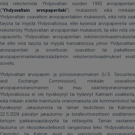
niitä rekisteröidä Yhdysvaltain vuoden 1933 arvopaperilain
(”
Yhdysvaltain arvopaperilaki
”) mukaisesti eikä minkään
Yhdysvaltain osavaltion arvopaperilakien mukaisesti, eikä niitä saa
tarjota tai myydä Yhdysvalloissa, ellei kyseisiä arvopapereita ole
rekisteröity Yhdysvaltain arvopaperilain mukaisesti, tai ellei niitä ole
vapautettu Yhdysvaltain arvopaperilain rekisteröintivaatimuksista
tai ellei niitä tarjota tai myydä transaktiossa, johon Yhdysvaltain
arvopaperilain ja soveltuvan osavaltion tai paikallisen
arvopaperimarkkinalainsäädännön rekisteröintivaatimukset eivät
sovellu.
Yhdysvaltain arvopaperi- ja pörssiviranomainen (U.S. Securities
and Exchange Commission), minkään osavaltion
arvopaperiviranomainen tai muu sääntelyviranomainen
Yhdysvalloissa ei ole hyväksynyt tai hylännyt Kalmarin osakkeita,
eikä mikään edellä mainituista viranomaisista ole kommentoinut tai
hyväksynyt Jakautumista tai tämän tiedotteen tai Kalmarin
22.5.2024 päivätyn jakautumis- ja listalleottoesitteen sisältämien
tietojen paikkansapitävyyttä tai riittävyyttä. Tämän vastainen
lausuma on rikosoikeudellisesti rangaistava teko Yhdysvalloissa.
Cargotec tai Kalmar eivät aio rekisteröidä arvopapereita