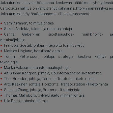
Jakautumisen täytäntöönpanoa koskevan päätöksen yhteydessä
Cargotecin hallitus on vahvistanut Kalmarin johtoryhmän nimityksen
Jakautumisen täytäntöönpanosta lähtien seuraavasti:
Sami Niiranen, toimitusjohtaja
Sakari Ahdekivi, talous- ja rahoitusjohtaja
Carina Geber-Teir, sijoittajasuhde-, markkinointi- ja
viestintäjohtaja
Francois Guetat, johtaja, integroitu toimitusketju
Mathias Höglund, henkilöstöjohtaja
Tommi Pettersson, johtaja, strategia, kestävä kehitys ja
teknologia
Marika Väkiparta, transformaatiojohtaja
Alf-Gunnar Karlgren, johtaja, Counterbalanced-liiketoiminta
Thor Brenden, johtaja, Terminal Tractors - liiketoiminta
Arto Keskinen, johtaja, Horizontal Transportation - liiketoiminta
Shushu Zhang, johtaja, Bromma - liiketoiminta
Thomas Malmborg, palveluliiketoiminnan johtaja
Ulla Bono, lakiasiainjohtaja