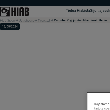
Tietoa Hiabista
Sijoittajasu
Cargotec Oyj, johdon liiketoimet: Herlin
Hiab Group
Uutishuone
Tiedotteet
12/08/2024
Käytämme e
tarjota sos