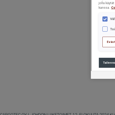
jolla käyt
kanssa.
Co
Väl
To
Eväs
Tallenn
CARGOTEC OYJ, JOHDON LIIKETOIMET, 12. ELOKUUTA 2024 KL