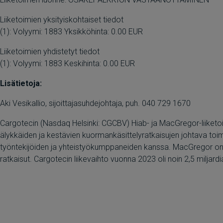
Liiketoimien yksityiskohtaiset tiedot
(1): Volyymi: 1883 Yksikköhinta: 0.00 EUR
Liiketoimien yhdistetyt tiedot
(1): Volyymi: 1883 Keskihinta: 0.00 EUR
Lisätietoja:
Aki Vesikallio, sijoittajasuhdejohtaja, puh. 040 729 1670
Cargotecin (Nasdaq Helsinki: CGCBV) Hiab- ja MacGregor-liiketoimi
älykkäiden ja kestävien kuormankäsittelyratkaisujen johtava toi
työntekijöiden ja yhteistyökumppaneiden kanssa. MacGregor on va
ratkaisut. Cargotecin liikevaihto vuonna 2023 oli noin 2,5 miljardi