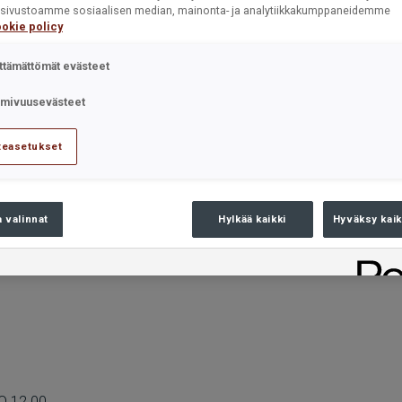
ät sivustoamme sosiaalisen median, mainonta- ja analytiikkakumppaneidemme
okie policy
ttämättömät evästeet
imivuusevästeet
teasetukset
a valinnat
Hylkää kaikki
Hyväksy kaik
O 12.00