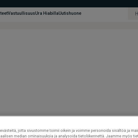
hteet
Vastuullisuus
Ura Hiabilla
Uutishuone
västeitä, jotta sivustomme toimii oikein ja voimme personoida sisältöä ja mai
iaalisen median ominaisuuksia ja analysoida tietoliikennettä. Jaamme myös tiet