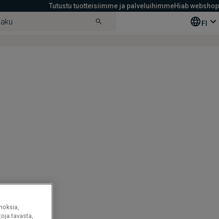
Tutustu tuotteisiimme ja palveluihimme
Hiab webshop
FI
noksia,
oja tavasta,