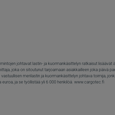
ntojen johtavat lastin- ja kuormankäsittelyn ratkaisut lisäävät äl
mittaja, joka on sitoutunut tarjoamaan asiakkailleen joka päivä 
stuullisen merilastin ja kuormankäsittelyn johtava toimija, jonk
a euroa, ja se työllistää yli 6 000 henkilöä. www.cargotec.fi