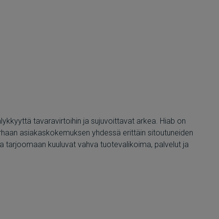
ykkyyttä tavaravirtoihin ja sujuvoittavat arkea. Hiab on
parhaan asiakaskokemuksen yhdessä erittäin sitoutuneiden
a tarjoomaan kuuluvat vahva tuotevalikoima, palvelut ja