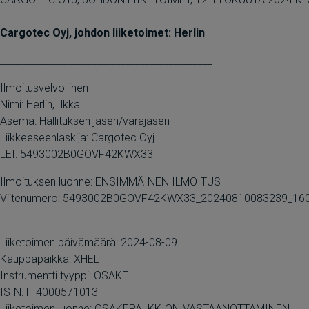
Cargotec Oyj, johdon liiketoimet: Herlin
____________________________________________
Ilmoitusvelvollinen
Nimi: Herlin, Ilkka
Asema: Hallituksen jäsen/varajäsen
Liikkeeseenlaskija: Cargotec Oyj
LEI: 5493002B0GOVF42KWX33
Ilmoituksen luonne: ENSIMMÄINEN ILMOITUS
Viitenumero: 5493002B0GOVF42KWX33_20240810083239_16
____________________________________________
Liiketoimen päivämäärä: 2024-08-09
Kauppapaikka: XHEL
Instrumentti tyyppi: OSAKE
ISIN: FI4000571013
Liiketoimen luonne: OSAKEPALKKION VASTAANOTTAMINEN