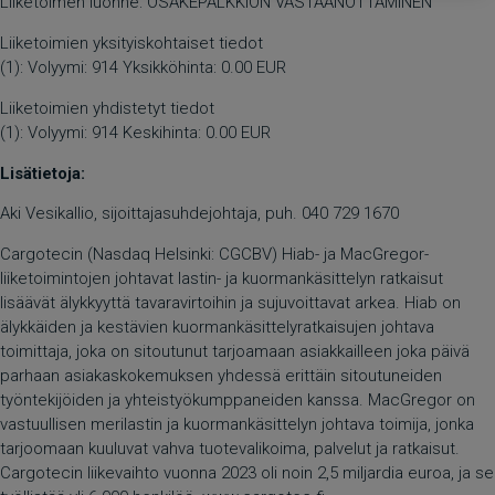
Liiketoimen luonne: OSAKEPALKKION VASTAANOTTAMINEN
Liiketoimien yksityiskohtaiset tiedot
(1): Volyymi: 914 Yksikköhinta: 0.00 EUR
Liiketoimien yhdistetyt tiedot
(1): Volyymi: 914 Keskihinta: 0.00 EUR
Lisätietoja:
Aki Vesikallio, sijoittajasuhdejohtaja, puh. 040 729 1670
Cargotecin (Nasdaq Helsinki: CGCBV) Hiab- ja MacGregor-
liiketoimintojen johtavat lastin- ja kuormankäsittelyn ratkaisut
lisäävät älykkyyttä tavaravirtoihin ja sujuvoittavat arkea. Hiab on
älykkäiden ja kestävien kuormankäsittelyratkaisujen johtava
toimittaja, joka on sitoutunut tarjoamaan asiakkailleen joka päivä
parhaan asiakaskokemuksen yhdessä erittäin sitoutuneiden
työntekijöiden ja yhteistyökumppaneiden kanssa. MacGregor on
vastuullisen merilastin ja kuormankäsittelyn johtava toimija, jonka
tarjoomaan kuuluvat vahva tuotevalikoima, palvelut ja ratkaisut.
Cargotecin liikevaihto vuonna 2023 oli noin 2,5 miljardia euroa, ja se