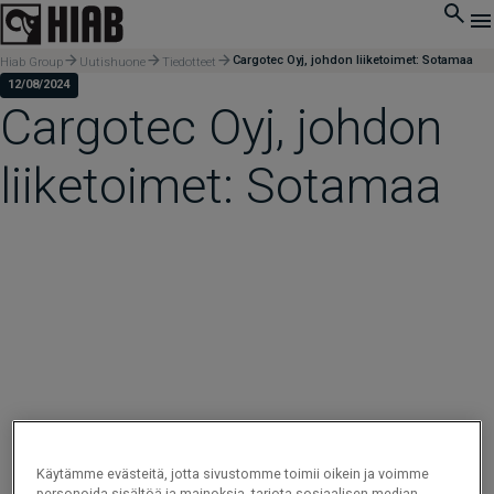
Cargotec Oyj, johdon liiketoimet: Sotamaa
Hiab Group
Uutishuone
Tiedotteet
12/08/2024
Cargotec Oyj, johdon
liiketoimet: Sotamaa
Käytämme evästeitä, jotta sivustomme toimii oikein ja voimme
personoida sisältöä ja mainoksia, tarjota sosiaalisen median