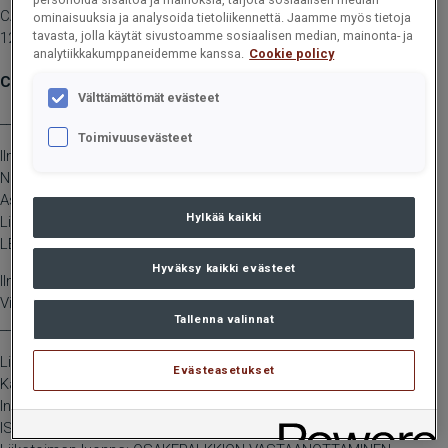
CARGOTEC OYJ, JOHDON LIIKETOIMET, 12. ELOKUUTA 2024 KLO
ominaisuuksia ja analysoida tietoliikennettä. Jaamme myös tietoja
tavasta, jolla käytät sivustoamme sosiaalisen median, mainonta- ja
12.00
analytiikkakumppaneidemme kanssa.
Cookie policy
Cargotec Oyj, johdon liiketoimet: Sotamaa
Välttämättömät evästeet
____________________________________________
Toimivuusevästeet
Ilmoitusvelvollinen
Nimi: Sotamaa, Ritva
Asema: Hallituksen jäsen/varajäsen
Hylkää kaikki
Liikkeeseenlaskija: Cargotec Oyj
LEI: 5493002B0GOVF42KWX33
Hyväksy kaikki evästeet
Ilmoituksen luonne: ENSIMMÄINEN ILMOITUS
Viitenumero: 5493002B0GOVF42KWX33_20240810083239_163
Tallenna valinnat
____________________________________________
Liiketoimen päivämäärä: 2024-08-09
Evästeasetukset
Kauppapaikka: XHEL
Instrumentti tyyppi: OSAKE
ISIN: FI4000571013