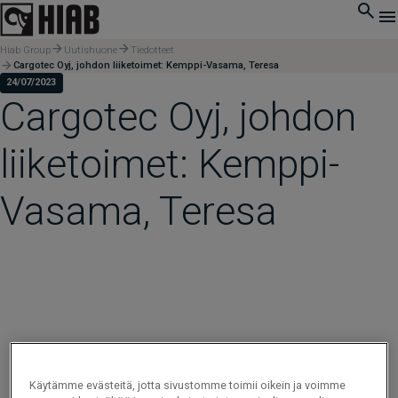
Hiab Group
Uutishuone
Tiedotteet
Cargotec Oyj, johdon liiketoimet: Kemppi-Vasama, Teresa
24/07/2023
Cargotec Oyj, johdon
liiketoimet: Kemppi-
Vasama, Teresa
Käytämme evästeitä, jotta sivustomme toimii oikein ja voimme