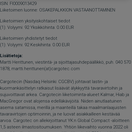
ISIN: FI0009013429
Liiketoimen luonne: OSAKEPALKKION VASTAANOTTAMINEN
Liiketoimien yksityiskohtaiset tiedot
(1): Volyymi: 92 Yksikköhinta: 0.00 EUR
Liiketoimien yhdistetyt tiedot
(1): Volyymi: 92 Keskihinta: 0.00 EUR
Lisätietoja:
Martti Henttunen, viestintä- ja sijoittajasuhdepäällikkö, puh. 040 570
1878, martti.henttunen(at)cargotec.com
Cargotecin (Nasdaq Helsinki: CGCBV) johtavat lastin- ja
kuormankäsittelyn ratkaisut lisäävät älykkyyttä tavaravirtoihin ja
sujuvoittavat arkea. Cargotecin liiketoiminta-alueet Kalmar, Hiab ja
MacGregor ovat alojensa edelläkävijöitä. Niiden ainutlaatuinen
asema satamissa, merillä ja maanteillä takaa maailmanlaajuisten
tavaravirtojen optimoinnin, ja ne luovat asiakkailleen kestävää
arvoa. Cargotec on allekirjoittanut YK:n Global Compact -aloitteen
1,5 asteen ilmastositoumuksen. Yhtiön liikevaihto vuonna 2022 oli