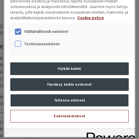
personoida sisältöä ja mainoksia, tarjota sosiaalisen median
ominaisuuksia ja analysoida tietoliikennettä. Jaamme myös tietoja
tavasta, jolla käytät sivustoamme sosiaalisen median, mainonta- ja
analytiikkakumppaneidemme kanssa.
Cookie policy
CARGOTEC OYJ, JOHDON LIIKETOIMET, 24. HEINÄKUUTA 2023 KLO
Välttämättömät evästeet
9.50
Toimivuusevästeet
Cargotec Oyj, johdon liiketoimet: Kemppi-Vasama, Teresa
Ilmoitusvelvollinen
Nimi: Kemppi-Vasama, Teresa
Hylkää kaikki
Asema: Hallituksen jäsen/varajäsen
Liikkeeseenlaskija: Cargotec Oyj
Hyväksy kaikki evästeet
LEI: 5493002B0GOVF42KWX33
Ilmoituksen luonne: ENSIMMÄINEN ILMOITUS
Tallenna valinnat
Viitenumero: 5493002B0GOVF42KWX33_20230721160348_110
____________________________________________
Evästeasetukset
Liiketoimen päivämäärä: 2023-07-21
Kauppapaikka: XHEL
Instrumentti tyyppi: OSAKE