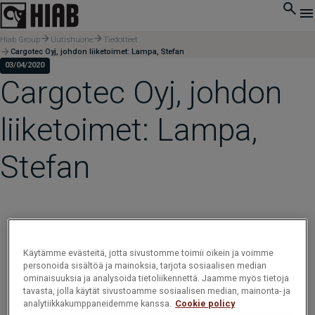
Hiab Group
Uutishuone
Tiedotteet
Cargotec Oyj, johdon liiketoimet: Lampa, Stefan
03/04/2020
Cargotec Oyj, johdon
liiketoimet: Lampa,
Stefan
Käytämme evästeitä, jotta sivustomme toimii oikein ja voimme
personoida sisältöä ja mainoksia, tarjota sosiaalisen median
ominaisuuksia ja analysoida tietoliikennettä. Jaamme myös tietoja
tavasta, jolla käytät sivustoamme sosiaalisen median, mainonta- ja
analytiikkakumppaneidemme kanssa.
Cookie policy