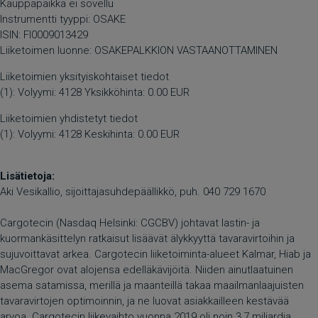
Kauppapaikka ei sovellu
Instrumentti tyyppi: OSAKE
ISIN: FI0009013429
Liiketoimen luonne: OSAKEPALKKION VASTAANOTTAMINEN
Liiketoimien yksityiskohtaiset tiedot
(1): Volyymi: 4128 Yksikköhinta: 0.00 EUR
Liiketoimien yhdistetyt tiedot
(1): Volyymi: 4128 Keskihinta: 0.00 EUR
Lisätietoja:
Aki Vesikallio, sijoittajasuhdepäällikkö, puh. 040 729 1670
Cargotecin (Nasdaq Helsinki: CGCBV) johtavat lastin- ja
kuormankäsittelyn ratkaisut lisäävät älykkyyttä tavaravirtoihin ja
sujuvoittavat arkea. Cargotecin liiketoiminta-alueet Kalmar, Hiab ja
MacGregor ovat alojensa edelläkävijöitä. Niiden ainutlaatuinen
asema satamissa, merillä ja maanteillä takaa maailmanlaajuisten
tavaravirtojen optimoinnin, ja ne luovat asiakkailleen kestävää
arvoa. Cargotecin liikevaihto vuonna 2019 oli noin 3,7 miljardia