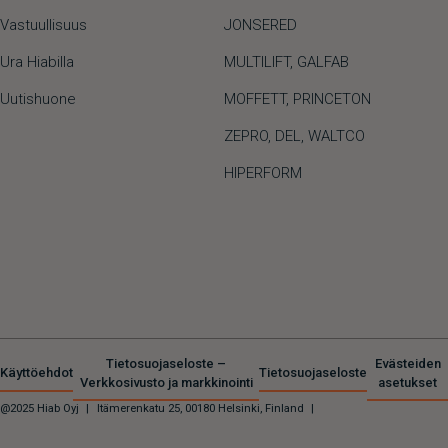
Vastuullisuus
JONSERED
Ura Hiabilla
MULTILIFT
,
GALFAB
Uutishuone
MOFFETT
,
PRINCETON
ZEPRO
,
DEL
,
WALTCO
HIPERFORM
Tietosuojaseloste –
Evästeiden
Käyttöehdot
Tietosuojaseloste
Verkkosivusto ja markkinointi
asetukset
@2025 Hiab Oyj
|
Itämerenkatu 25, 00180 Helsinki, Finland
|