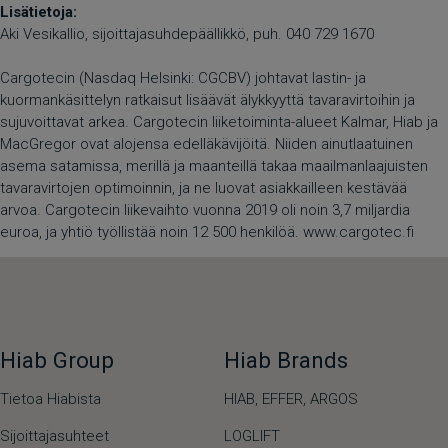
Lisätietoja:
Aki Vesikallio, sijoittajasuhdepäällikkö, puh. 040 729 1670
Cargotecin (Nasdaq Helsinki: CGCBV) johtavat lastin- ja
kuormankäsittelyn ratkaisut lisäävät älykkyyttä tavaravirtoihin ja
sujuvoittavat arkea. Cargotecin liiketoiminta-alueet Kalmar, Hiab ja
MacGregor ovat alojensa edelläkävijöitä. Niiden ainutlaatuinen
asema satamissa, merillä ja maanteillä takaa maailmanlaajuisten
tavaravirtojen optimoinnin, ja ne luovat asiakkailleen kestävää
arvoa. Cargotecin liikevaihto vuonna 2019 oli noin 3,7 miljardia
euroa, ja yhtiö työllistää noin 12 500 henkilöä. www.cargotec.fi
Hiab Group
Hiab Brands
Tietoa Hiabista
HIAB,
EFFER,
ARGOS
Sijoittajasuhteet
LOGLIFT