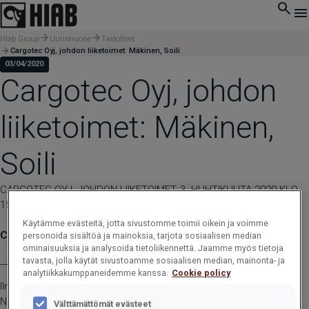
Hiab Group
Uutishuone
Tiedotteet
Cargotec Oyj, johdon liiketoimet: Mäkinen, Soili
03/04/2020
Cargotec Oyj, johdon
liiketoimet: Mäkinen,
Soili
CARGOTEC OYJ, JOHDON LIIKETOIMET, 3. HUHTIKUUTA 2020 KLO
15.00
Käytämme evästeitä, jotta sivustomme toimii oikein ja voimme
Cargotec Oyj, johdon liiketoimet: Mäkinen, Soili
personoida sisältöä ja mainoksia, tarjota sosiaalisen median
ominaisuuksia ja analysoida tietoliikennettä. Jaamme myös tietoja
____________________________________________
tavasta, jolla käytät sivustoamme sosiaalisen median, mainonta- ja
analytiikkakumppaneidemme kanssa.
Cookie policy
Ilmoitusvelvollinen
Nimi: Mäkinen, Soili
Välttämättömät evästeet