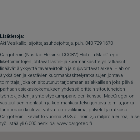
Lisätietoja:
Aki Vesikallio, sijoittajasuhdejohtaja, puh. 040 729 1670
Cargotecin (Nasdaq Helsinki: CGCBV) Hiab- ja MacGregor-
liiketoimintojen johtavat lastin- ja kuormankäsittelyn ratkaisut
lisäävät älykkyyttä tavaravirtoihin ja sujuvoittavat arkea. Hiab on
älykkäiden ja kestävien kuormankäsittelyratkaisujen johtava
toimittaja, joka on sitoutunut tarjoamaan asiakkailleen joka päivä
parhaan asiakaskokemuksen yhdessä erittäin sitoutuneiden
työntekijöiden ja yhteistyökumppaneiden kanssa. MacGregor on
vastuullisen merilastin ja kuormankäsittelyn johtava toimija, jonka
tarjoomaan kuuluvat vahva tuotevalikoima, palvelut ja ratkaisut.
Cargotecin liikevaihto vuonna 2023 oli noin 2,5 miljardia euroa, ja se
työllistää yli 6 000 henkilöä. www.cargotec.fi