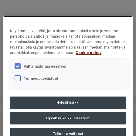
Käytämme evästeitä, jotta sivustomme toimii oikein ja voimme
personoida sisältöä ja mainoksia, tarjota sosiaalisen median
ominaisuuksia ja analysoida tietoliikennettä. Jaamme myös tietoja
tavasta, jolla käytät sivustoamme sosiaalisen median, mainonta- ja
CARGOTEC
CARGOTEC
CARGOTEC
analytiikkakumppaneidemme kanssa.
Cookie policy
OYJ,
OYJ,
OYJ,
PÖRSSITIED
PÖRSSITIED
PÖRSSITIED
Välttämättömät evästeet
OTE, 15
OTE, 15
OTE, 15
ELOKUUTA
ELOKUUTA
ELOKUUTA
Toimivuusevästeet
2024 KLO
2024 KLO
2024 KLO
18.30
18.30
18.30
Hylkää kaikki
Hyväksy kaikki evästeet
CARGOTEC
CARGOTEC
CARGOTEC
OYJ: OMIEN
OYJ: OMIEN
OYJ: OMIEN
Tallenna valinnat
OSAKKEIDEN
OSAKKEIDEN
OSAKKEIDEN