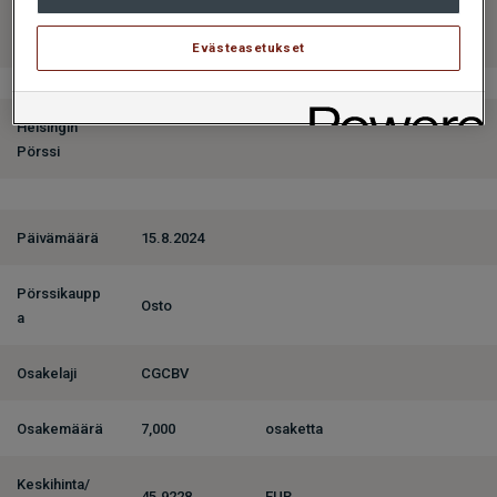
HANKINTA
HANKINTA
HANKINTA
15.8.2024
15.8.2024
15.8.2024
Evästeasetukset
Helsingin
Pörssi
Päivämäärä
15.8.2024
Pörssikaupp
Osto
a
Osakelaji
CGCBV
Osakemäärä
7,000
osaketta
Keskihinta/
45.9228
EUR