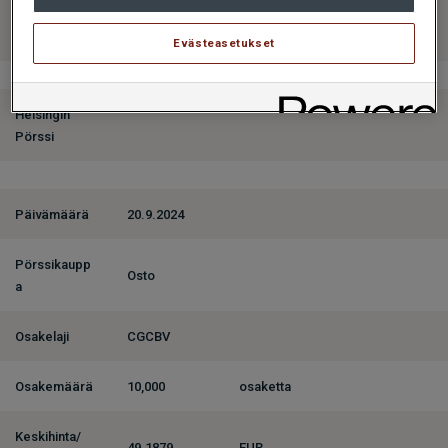
HANKINTA
HANKINTA
HANKINTA
20.9.2024
20.9.2024
20.9.2024
Evästeasetukset
Helsingin
Pörssi
Päivämäärä
20.9.2024
Pörssikaupp
Osto
a
Osakelaji
CGCBV
Osakemäärä
10,000
osaketta
Keskihinta/
49.1879
EUR