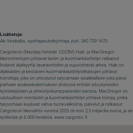
Lisätietoja:
Aki Vesikallio, sijoittajasuhdejohtaja, puh. 040 729 1670
Cargotecin (Nasdaq Helsinki: CGCBV) Hiab- ja MacGregor-
liiketoimintojen johtavat lastin- ja kuormankäsittelyn ratkaisut
lisäävät älykkyyttä tavaravirtoihin ja sujuvoittavat arkea. Hiab on
älykkäiden ja kestävien kuormankäsittelyratkaisujen johtava
toimittaja, joka on sitoutunut tarjoamaan asiakkailleen joka päivä
parhaan asiakaskokemuksen yhdessä erittäin sitoutuneiden
työntekijöiden ja yhteistyökumppaneiden kanssa. MacGregor on
vastuullisen merilastin ja kuormankäsittelyn johtava toimija, jonka
tarjoomaan kuuluvat vahva tuotevalikoima, palvelut ja ratkaisut.
Cargotecin liikevaihto vuonna 2023 oli noin 2,5 miljardia euroa, ja se
työllistää yli 6 000 henkilöä. www.cargotec.fi