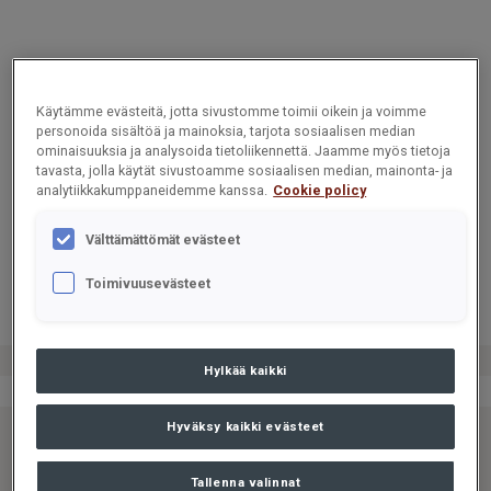
Käytämme evästeitä, jotta sivustomme toimii oikein ja voimme
personoida sisältöä ja mainoksia, tarjota sosiaalisen median
ominaisuuksia ja analysoida tietoliikennettä. Jaamme myös tietoja
tavasta, jolla käytät sivustoamme sosiaalisen median, mainonta- ja
CARGOTEC
CARGOTEC
CARGOTEC
analytiikkakumppaneidemme kanssa.
Cookie policy
OYJ,
OYJ,
OYJ,
PÖRSSITIED
PÖRSSITIED
PÖRSSITIED
Välttämättömät evästeet
OTE, 20
OTE, 20
OTE, 20
SYYSKUUTA
SYYSKUUTA
SYYSKUUTA
Toimivuusevästeet
2024 KLO
2024 KLO
2024 KLO
18.30
18.30
18.30
Hylkää kaikki
Hyväksy kaikki evästeet
CARGOTEC
CARGOTEC
CARGOTEC
OYJ: OMIEN
OYJ: OMIEN
OYJ: OMIEN
Tallenna valinnat
OSAKKEIDEN
OSAKKEIDEN
OSAKKEIDEN