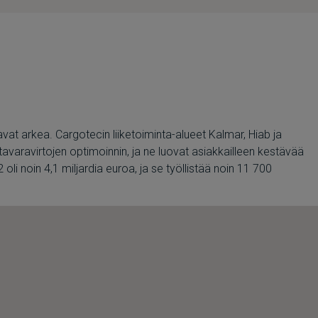
avat arkea. Cargotecin liiketoiminta-alueet Kalmar, Hiab ja
avaravirtojen optimoinnin, ja ne luovat asiakkailleen kestävää
i noin 4,1 miljardia euroa, ja se työllistää noin 11 700