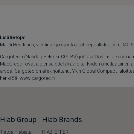
Lisätietoja:
Martti Henttunen, viestintä- ja sijoittajasuhdepäällikkö, puh. 040
Cargotecin (Nasdaq Helsinki: CGCBV) johtavat lastin- ja kuormankäs
MacGregor ovat alojensa edelläkävijöitä. Niiden ainutlaatuinen a
arvoa. Cargotec on allekirjoittanut YK:n Global Compact -aloittee
henkilöä. www.cargotec.fi
Hiab Group
Hiab Brands
Tietoa Hiabista
HIAB,
EFFER,