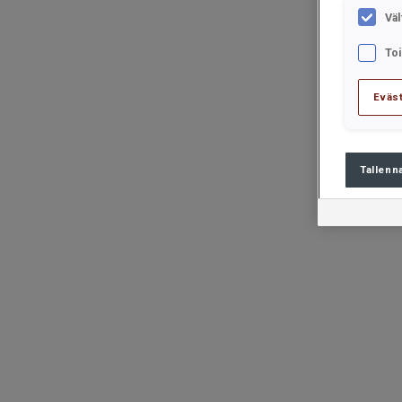
Väl
To
Eväs
Tallenn