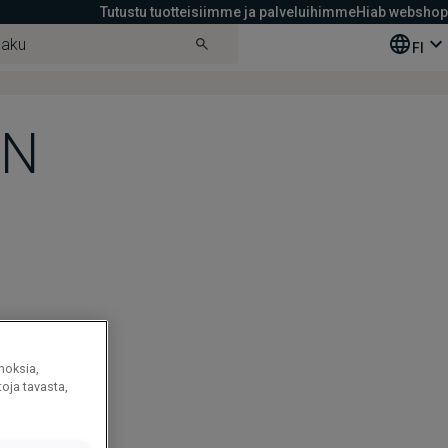
Tutustu tuotteisiimme ja palveluihimme
Hiab webshop
FI
EN
noksia,
oja tavasta,