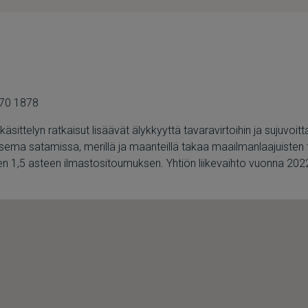
 570 1878
ittelyn ratkaisut lisäävät älykkyyttä tavaravirtoihin ja sujuvoitt
sema satamissa, merillä ja maanteillä takaa maailmanlaajuisten t
n 1,5 asteen ilmastositoumuksen. Yhtiön liikevaihto vuonna 2022 ol