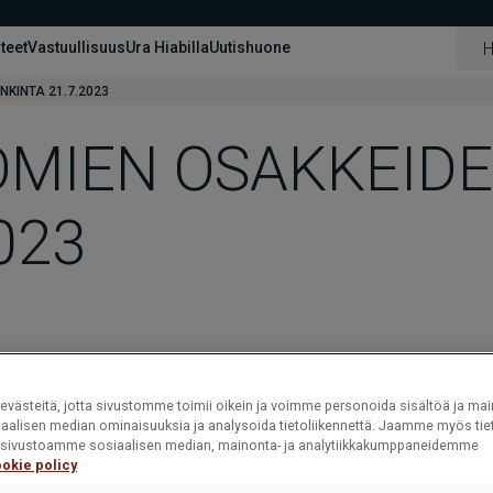
hteet
Vastuullisuus
Ura Hiabilla
Uutishuone
KINTA 21.7.2023
OMIEN OSAKKEID
023
västeitä, jotta sivustomme toimii oikein ja voimme personoida sisältöä ja mai
iaalisen median ominaisuuksia ja analysoida tietoliikennettä. Jaamme myös tiet
ät sivustoamme sosiaalisen median, mainonta- ja analytiikkakumppaneidemme
okie policy