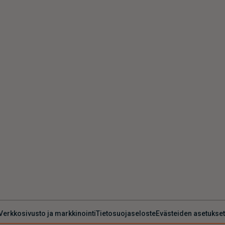
Verkkosivusto ja markkinointi
Tietosuojaseloste
Evästeiden asetukset