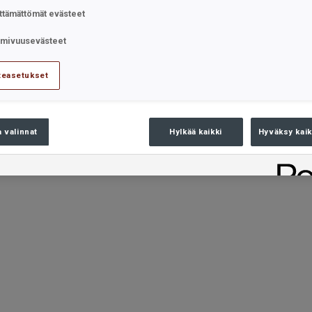
ttämättömät evästeet
imivuusevästeet
teasetukset
a valinnat
Hylkää kaikki
Hyväksy kaik