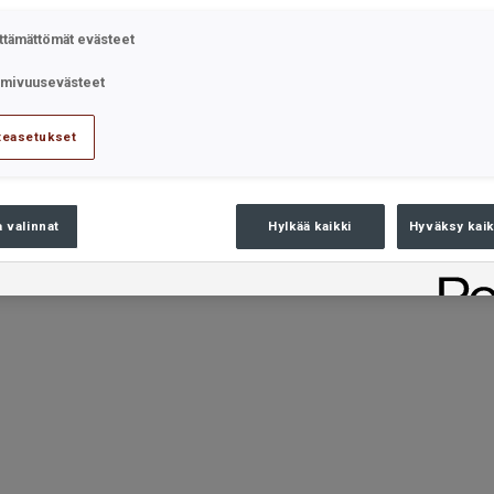
ttämättömät evästeet
imivuusevästeet
teasetukset
a valinnat
Hylkää kaikki
Hyväksy kaik