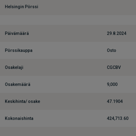
Helsingin Pörssi
Päivämäärä
29.8.2024
Pörssikauppa
Osto
Osakelaji
CGCBV
Osakemäärä
9,000
Keskihinta/ osake
47.1904
Kokonaishinta
424,713.60