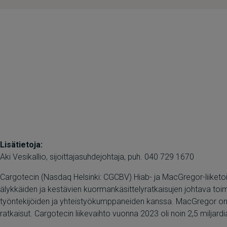
Lisätietoja:
Aki Vesikallio, sijoittajasuhdejohtaja, puh. 040 729 1670
Cargotecin (Nasdaq Helsinki: CGCBV) Hiab- ja MacGregor-liiketoimi
älykkäiden ja kestävien kuormankäsittelyratkaisujen johtava toi
työntekijöiden ja yhteistyökumppaneiden kanssa. MacGregor on va
ratkaisut. Cargotecin liikevaihto vuonna 2023 oli noin 2,5 miljardi