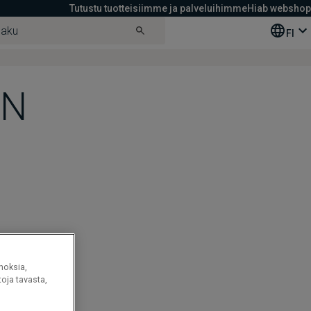
Tutustu tuotteisiimme ja palveluihimme
Hiab webshop
FI
EN
noksia,
oja tavasta,