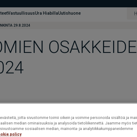
hteet
Vastuullisuus
Ura Hiabilla
Uutishuone
KINTA 29.8.2024
OMIEN OSAKKEID
024
västeitä, jotta sivustomme toimii oikein ja voimme personoida sisältöä ja mai
iaalisen median ominaisuuksia ja analysoida tietoliikennettä. Jaamme myös tiet
ät sivustoamme sosiaalisen median, mainonta- ja analytiikkakumppaneidemme
okie policy