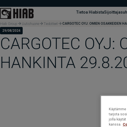
Tietoa Hiabista
Sijoittajasu
CARGOTEC OYJ: OMIEN OSAKKEIDEN HAN
Hiab Group
Uutishuone
Tiedotteet
29/08/2024
CARGOTEC OYJ: 
HANKINTA 29.8.2
Käytämme e
tarjota sos
jolla käyt
kanssa.
Co