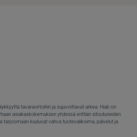
ykkyyttä tavaravirtoihin ja sujuvoittavat arkea. Hiab on
parhaan asiakaskokemuksen yhdessä erittäin sitoutuneiden
a tarjoomaan kuuluvat vahva tuotevalikoima, palvelut ja