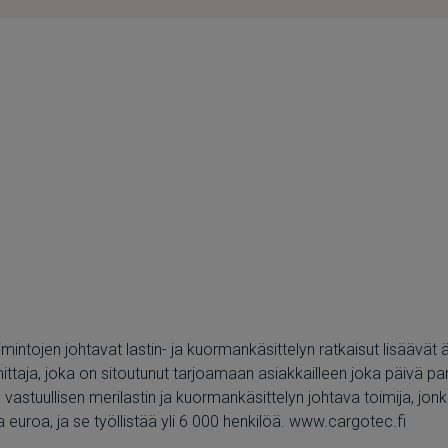
ntojen johtavat lastin- ja kuormankäsittelyn ratkaisut lisäävät äl
mittaja, joka on sitoutunut tarjoamaan asiakkailleen joka päivä 
stuullisen merilastin ja kuormankäsittelyn johtava toimija, jonk
a euroa, ja se työllistää yli 6 000 henkilöä. www.cargotec.fi