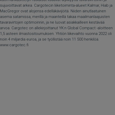
sujuvoittavat arkea. Cargotecin liiketoiminta-alueet Kalmar, Hiab ja
MacGregor ovat alojensa edelläkävijöitä. Niiden ainutlaatuinen
asema satamissa, merillä ja maanteillä takaa maailmanlaajuisten
tavaravirtojen optimoinnin, ja ne luovat asiakkailleen kestävää
arvoa. Cargotec on allekirjoittanut YK:n Global Compact -aloitteen
1,5 asteen ilmastositoumuksen. Yhtiön liikevaihto vuonna 2022 oli
noin 4 miljardia euroa, ja se työllistää noin 11 500 henkilöä.
www.cargotec.fi