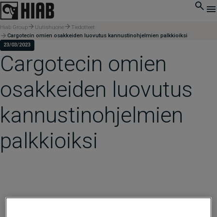
Hiab Group
Uutishuone
Tiedotteet
Cargotecin omien osakkeiden luovutus kannustinohjelmien palkkioiksi
23/03/2023
Cargotecin omien
osakkeiden luovutus
kannustinohjelmien
palkkioiksi