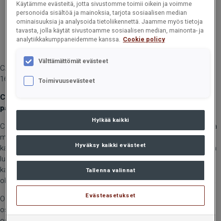
Käytämme evästeitä, jotta sivustomme toimii oikein ja voimme
personoida sisältöä ja mainoksia, tarjota sosiaalisen median
ominaisuuksia ja analysoida tietoliikennettä. Jaamme myös tietoja
tavasta, jolla käytät sivustoamme sosiaalisen median, mainonta- ja
analytiikkakumppaneidemme kanssa.
Cookie policy
Välttämättömät evästeet
CARGOTEC OYJ, PÖRSSITIEDOTE, 23. MAALISKUUTA 2023 KLO
16.00
Toimivuusevästeet
Cargotecin omien osakkeiden luovutus kannustinohjelmien
palkkioiksi
Hylkää kaikki
Cargotec Oyj:n hallitus on tänään 23.3.2023 päättänyt suunnatusta
maksuttomasta osakeannista Cargotecin osakepohjaisten
Hyväksy kaikki evästeet
kannustinohjelmien palkkioiden maksamista varten. Osakeannissa
luovutetaan perjantaina 31.3.2023 vastikkeetta osakepohjaisten
kannustinohjelmien ehtojen mukaisesti 224 797 yhtiön hallussa
Tallenna valinnat
olevaa omaa B-sarjan osaketta ohjelmiin kuuluville avainhenkilöille.
Evästeasetukset
Osakepalkkiot koskevat ansaintajaksoa 2020–2022 Cargotecin
osakepohjaisessa kannustinohjelmassa, 2020–2022 rajoitettujen
osakkeiden ohjelmaa, 2022–2024 rajoitettujen osakkeiden