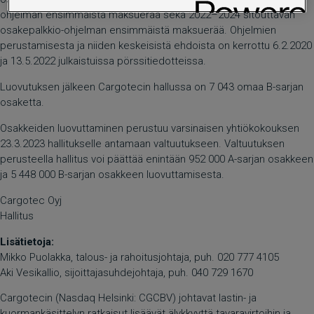
ohjelman ensimmäistä maksuerää sekä 2022–2024 sitouttavan
osakepalkkio-ohjelman ensimmäistä maksuerää. Ohjelmien
perustamisesta ja niiden keskeisistä ehdoista on kerrottu 6.2.2020
ja 13.5.2022 julkaistuissa pörssitiedotteissa.
Luovutuksen jälkeen Cargotecin hallussa on 7 043 omaa B-sarjan
osaketta.
Osakkeiden luovuttaminen perustuu varsinaisen yhtiökokouksen
23.3.2023 hallitukselle antamaan valtuutukseen. Valtuutuksen
perusteella hallitus voi päättää enintään 952 000 A-sarjan osakkeen
ja 5 448 000 B-sarjan osakkeen luovuttamisesta.
Cargotec Oyj
Hallitus
Lisätietoja:
Mikko Puolakka, talous- ja rahoitusjohtaja, puh. 020 777 4105
Aki Vesikallio, sijoittajasuhdejohtaja, puh. 040 729 1670
Cargotecin (Nasdaq Helsinki: CGCBV) johtavat lastin- ja
kuormankäsittelyn ratkaisut lisäävät älykkyyttä tavaravirtoihin ja