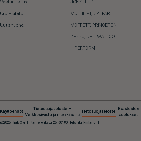
Vastuullisuus
JONSERED
Ura Hiabilla
MULTILIFT
,
GALFAB
Uutishuone
MOFFETT
,
PRINCETON
ZEPRO
,
DEL
,
WALTCO
HIPERFORM
Tietosuojaseloste –
Evästeiden
Käyttöehdot
Tietosuojaseloste
Verkkosivusto ja markkinointi
asetukset
@2025 Hiab Oyj
|
Itämerenkatu 25, 00180 Helsinki, Finland
|