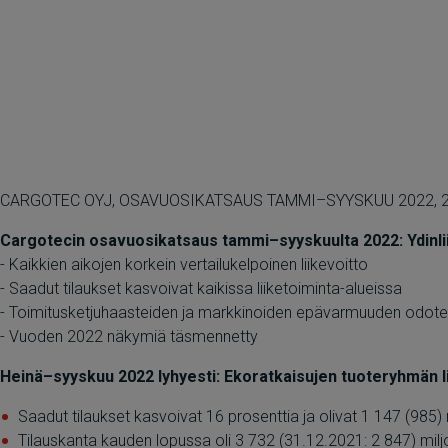
CARGOTEC OYJ, OSAVUOSIKATSAUS TAMMI–SYYSKUU 2022, 26
Cargotecin osavuosikatsaus tammi–syyskuulta 2022: Ydinlii
- Kaikkien aikojen korkein vertailukelpoinen liikevoitto
- Saadut tilaukset kasvoivat kaikissa liiketoiminta-alueissa
- Toimitusketjuhaasteiden ja markkinoiden epävarmuuden odote
- Vuoden 2022 näkymiä täsmennetty
Heinä–syyskuu 2022 lyhyesti: Ekoratkaisujen tuoteryhmän li
Saadut tilaukset kasvoivat 16 prosenttia ja olivat 1 147 (985)
Tilauskanta kauden lopussa oli 3 732 (31.12.2021: 2 847) mil