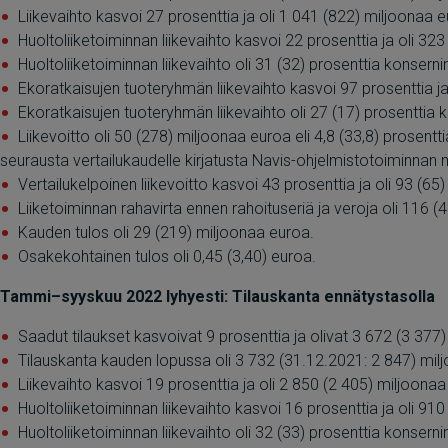
Liikevaihto kasvoi 27 prosenttia ja oli 1 041 (822) miljoonaa e
Huoltoliiketoiminnan liikevaihto kasvoi 22 prosenttia ja oli 32
Huoltoliiketoiminnan liikevaihto oli 31 (32) prosenttia konserni
Ekoratkaisujen tuoteryhmän liikevaihto kasvoi 97 prosenttia ja
Ekoratkaisujen tuoteryhmän liikevaihto oli 27 (17) prosenttia k
Liikevoitto oli 50 (278) miljoonaa euroa eli 4,8 (33,8) prosentt
seurausta vertailukaudelle kirjatusta Navis-ohjelmistotoiminnan 
Vertailukelpoinen liikevoitto kasvoi 43 prosenttia ja oli 93 (65)
Liiketoiminnan rahavirta ennen rahoituseriä ja veroja oli 116 (
Kauden tulos oli 29 (219) miljoonaa euroa.
Osakekohtainen tulos oli 0,45 (3,40) euroa.
Tammi–syyskuu 2022 lyhyesti: Tilauskanta ennätystasolla
Saadut tilaukset kasvoivat 9 prosenttia ja olivat 3 672 (3 377
Tilauskanta kauden lopussa oli 3 732 (31.12.2021: 2 847) mil
Liikevaihto kasvoi 19 prosenttia ja oli 2 850 (2 405) miljoonaa
Huoltoliiketoiminnan liikevaihto kasvoi 16 prosenttia ja oli 91
Huoltoliiketoiminnan liikevaihto oli 32 (33) prosenttia konserni