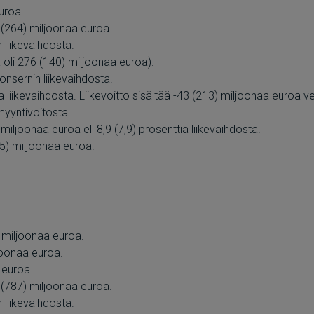
uroa.
3 (264) miljoonaa euroa.
n liikevaihdosta.
 oli 276 (140) miljoonaa euroa).
onsernin liikevaihdosta.
ia liikevaihdosta. Liikevoitto sisältää -43 (213) miljoonaa euroa v
myyntivoitosta.
 miljoonaa euroa eli 8,9 (7,9) prosenttia liikevaihdosta.
45) miljoonaa euroa.
) miljoonaa euroa.
joonaa euroa.
 euroa.
0 (787) miljoonaa euroa.
n liikevaihdosta.