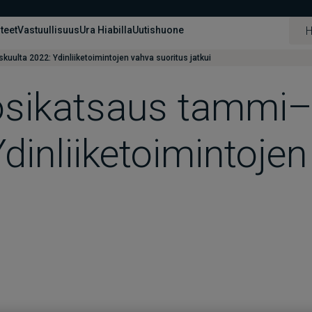
hteet
Vastuullisuus
Ura Hiabilla
Uutishuone
ulta 2022: Ydinliiketoimintojen vahva suoritus jatkui
osikatsaus tammi
dinliiketoimintoje