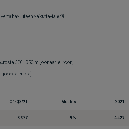
 vertailtavuuteen vaikuttavia eriä.
 eurosta 320–350 miljoonaan euroon).
iljoonaa euroa).
Q1-Q3/21
Muutos
2021
3 377
9 %
4 427