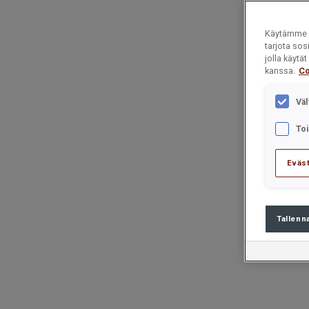
Käytämme e
tarjota sos
jolla käyt
kanssa.
Co
Väl
To
Eväs
Tallenn