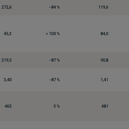
272,6
−84 %
119,6
45,3
> 100 %
84,0
219,5
−87 %
90,8
3,40
−87 %
1,41
465
3 %
481