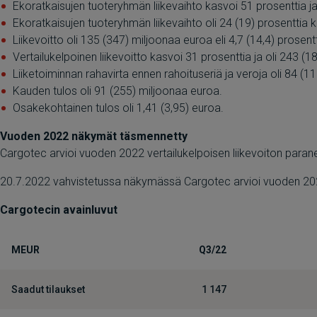
Ekoratkaisujen tuoteryhmän liikevaihto kasvoi 51 prosenttia ja
Ekoratkaisujen tuoteryhmän liikevaihto oli 24 (19) prosenttia k
Liikevoitto oli 135 (347) miljoonaa euroa eli 4,7 (14,4) prosent
Vertailukelpoinen liikevoitto kasvoi 31 prosenttia ja oli 243 (18
Liiketoiminnan rahavirta ennen rahoituseriä ja veroja oli 84 (1
Kauden tulos oli 91 (255) miljoonaa euroa.
Osakekohtainen tulos oli 1,41 (3,95) euroa.
Vuoden 2022 näkymät täsmennetty
Cargotec arvioi vuoden 2022 vertailukelpoisen liikevoiton pa
20.7.2022 vahvistetussa näkymässä Cargotec arvioi vuoden 2022
Cargotecin avainluvut
MEUR
Q3/22
Saadut tilaukset
1 147