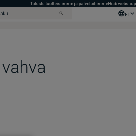
Tutustu tuotteisiimme ja palveluihimme
Hiab webshop
FI
–
n vahva