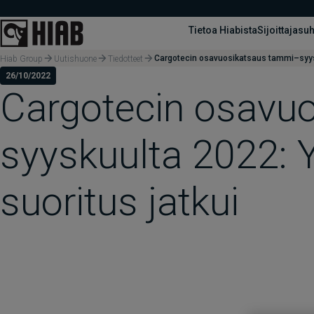
Tietoa Hiabista
Sijoittajasu
Cargotecin osavuosikatsaus tammi–syysku
Hiab Group
Uutishuone
Tiedotteet
26/10/2022
Cargotecin osavu
syyskuulta 2022: Y
suoritus jatkui