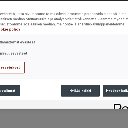
västeitä, jotta sivustomme toimii oikein ja voimme personoida sisältöä ja mai
iaalisen median ominaisuuksia ja analysoida tietoliikennettä. Jaamme myös tiet
ät sivustoamme sosiaalisen median, mainonta- ja analytiikkakumppaneidemme
okie policy
ttämättömät evästeet
imivuusevästeet
teasetukset
a valinnat
Hylkää kaikki
Hyväksy kaik