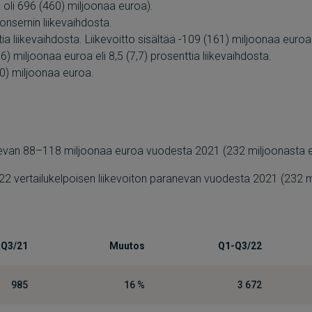
 oli 696 (460) miljoonaa euroa).
onsernin liikevaihdosta.
tia liikevaihdosta. Liikevoitto sisältää -109 (161) miljoonaa euroa
6) miljoonaa euroa eli 8,5 (7,7) prosenttia liikevaihdosta.
10) miljoonaa euroa.
ranevan 88–118 miljoonaa euroa vuodesta 2021 (232 miljoonasta
 vertailukelpoisen liikevoiton paranevan vuodesta 2021 (232 m
Q3/21
Muutos
Q1-Q3/22
985
16 %
3 672