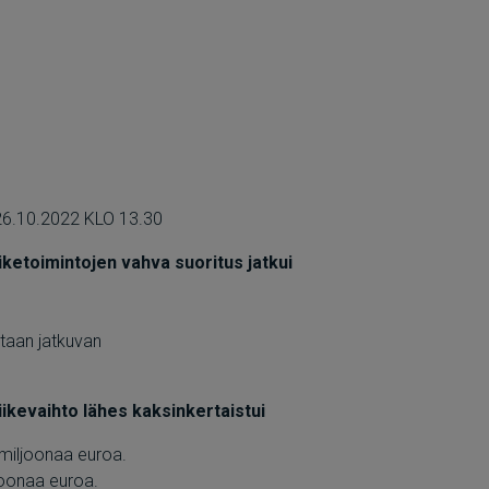
.10.2022 KLO 13.30
ketoimintojen vahva suoritus jatkui
taan jatkuvan
ikevaihto lähes kaksinkertaistui
 miljoonaa euroa.
joonaa euroa.