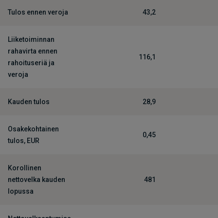
Tulos ennen veroja
43,2
Liiketoiminnan
rahavirta ennen
116,1
rahoituseriä ja
veroja
Kauden tulos
28,9
Osakekohtainen
0,45
tulos, EUR
Korollinen
nettovelka kauden
481
lopussa