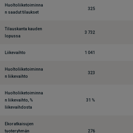
Huoltoliiketoiminna
325
n saadut tilaukset
Tilauskanta kauden
3 732
lopussa
Liikevaihto
1 041
Huoltoliiketoiminna
323
n liikevaihto
Huoltoliiketoiminna
n liikevaihto, %
31 %
liikevaihdosta
Ekoratkaisujen
tuoteryhmän
276