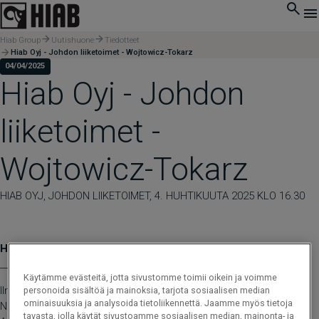
Hiab Group
Uutishuone
Tiedotteet
Hiab Oyj - Johdon liiketoimet - Wojtowicz-Tokarz
04/04/2025
Hiab Oyj - Johdon
liiketoimet -
Wojtowicz-Tokarz
HIAB OYJ, JOHDON LIIKETOIMET, 4. HUHTIKUUTA 2025 KLO 16.30
Hiab Oyj - Johdon liiketoimet - Wojtowicz-Tokarz
____________________________________________
Käytämme evästeitä, jotta sivustomme toimii oikein ja voimme
Ilmoitusvelvollinen
personoida sisältöä ja mainoksia, tarjota sosiaalisen median
ominaisuuksia ja analysoida tietoliikennettä. Jaamme myös tietoja
Nimi: Wojtowicz-Tokarz, Magdalena
tavasta, jolla käytät sivustoamme sosiaalisen median, mainonta- ja