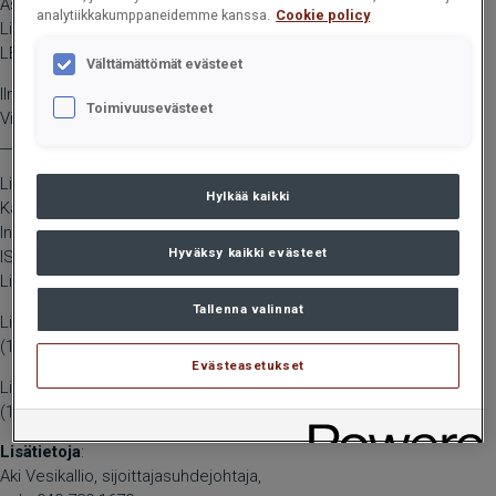
Asema: Muu ylin johto
analytiikkakumppaneidemme kanssa.
Cookie policy
Liikkeeseenlaskija: Hiab Oyj
LEI: 5493002B0GOVF42KWX33
Välttämättömät evästeet
Ilmoituksen luonne: ENSIMMÄINEN ILMOITUS
Toimivuusevästeet
Viitenumero: 5493002B0GOVF42KWX33_20250404132716_172
____________________________________________
Liiketoimen päivämäärä: 2025-04-03
Hylkää kaikki
Kauppapaikka ei sovellu
Instrumentti tyyppi: OSAKE
Hyväksy kaikki evästeet
ISIN: FI4000571013
Liiketoimen luonne: OSAKEPALKKION VASTAANOTTAMINEN
Tallenna valinnat
Liiketoimien yksityiskohtaiset tiedot
(1): Volyymi: 4364 Yksikköhinta: 0.00 EUR
Evästeasetukset
Liiketoimien yhdistetyt tiedot
(1): Volyymi: 4364 Keskihinta: 0.00 EUR
Lisätietoja
:
Aki Vesikallio, sijoittajasuhdejohtaja,