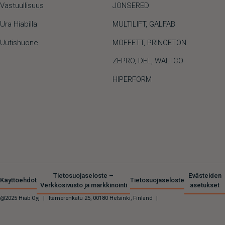
Vastuullisuus
JONSERED
Ura Hiabilla
MULTILIFT
,
GALFAB
Uutishuone
MOFFETT
,
PRINCETON
ZEPRO
,
DEL
,
WALTCO
HIPERFORM
Tietosuojaseloste –
Evästeiden
Käyttöehdot
Tietosuojaseloste
Verkkosivusto ja markkinointi
asetukset
@2025 Hiab Oyj
|
Itämerenkatu 25, 00180 Helsinki, Finland
|