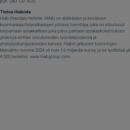
puh. 040 729 1670
Tietoa Hiabista
Hiab (Nasdaq Helsinki: HIAB) on älykkäiden ja kestävien
kuormankäsittelyratkaisujen johtava toimittaja, joka on sitoutunut
tarjoamaan asiakkailleen joka päivä parhaan asiakaskokemuksen
yhdessä erittäin sitoutuneiden työntekijöidensä ja
yhteistyökumppaneiden kanssa. Hiabin jatkuvien toimintojen
liikevaihto vuonna 2024 oli noin 1,6 miljardia euroa, ja se työllistää yli
4 000 henkilöä.
www.hiabgroup.com