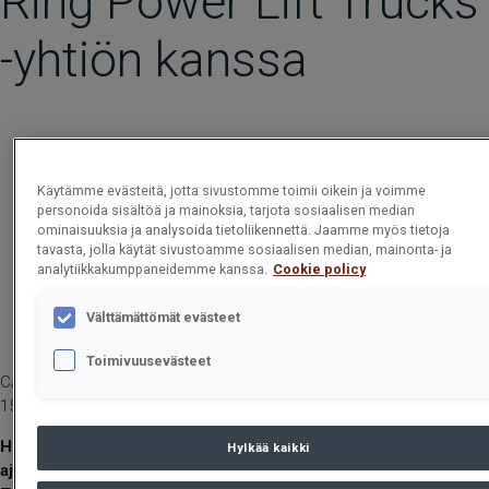
Ring Power Lift Trucks
-yhtiön kanssa
Käytämme evästeitä, jotta sivustomme toimii oikein ja voimme
personoida sisältöä ja mainoksia, tarjota sosiaalisen median
ominaisuuksia ja analysoida tietoliikennettä. Jaamme myös tietoja
tavasta, jolla käytät sivustoamme sosiaalisen median, mainonta- ja
analytiikkakumppaneidemme kanssa.
Cookie policy
Välttämättömät evästeet
Toimivuusevästeet
CARGOTEC OYJ, LEHDISTÖTIEDOTE, 16. JOULUKUUTA 2024 KLO
15.00
Hiab solmii Yhdysvalloissa Floridassa tärkeän MOFFETT-
Hylkää kaikki
ajoneuvotrukkien jälleenmyyntisopimuksen Ring Power Lift