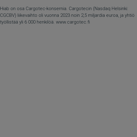
Hiab on osa Cargotec-konsernia. Cargotecin (Nasdaq Helsinki:
CGCBV) liikevaihto oli vuonna 2023 noin 2,5 miljardia euroa, ja yhtiö
työllistää yli 6 000 henkilöä.
www.cargotec.fi