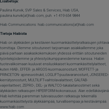
Lisätietoja:
Pauliina Kunvik, SVP Sales & Services, Hiab USA,
pauliina.kunvik(at)hiab.com, puh. +1 419 654 9844
Hiab Communications: hiab.communications(at)hiab.com
Tietoja Hiabista
Hiab on älykkäiden ja kestävien kuormankäsittelyratkaisujen johtava
toimittaja. Olemme sitoutuneet tarjoamaan asiakkaillemme joka
päivä parhaan asiakaskokemuksen yhdessä erittäin sitoutuneiden
työntekijöidemme ja yhteistyökumppaneidemme kanssa. Hiabin
tuotevalikoimaan kuuluvat ensiluokkaiset kuormankäsittelylaitteet,
kuten HIAB-, EFFER- ja ARGOS-kuormausnosturit, MOFFETT- ja
PRINCETON- ajoneuvotrukit, LOGLIFT-puutavaranosturit, JONSERED-
kierrätysnosturit, MULTILIFT-vaihtolavalaitteet, GALFAB-
vaijerilaitteet, ZEPRO-, DEL- ja WALTCO-takalaitanostimet sekä
älykkäiden ratkaisujen HIPERFORM-kokonaisuus. Alan edelläkävijänä
Hiab kehittää paremman tulevaisuuden ratkaisuja tekemällä
kuormankäsittelystä älykkäämpää, turvallisempaa ja kestävämpää.
www.hiab.com