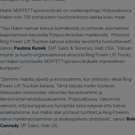
Hiabin MOFFETT-ajoneuvotrukit on markkinajohtaja Yhdysvalloissa.
Hiabin noin 700 toimipisteen huoltoverkosto kattaa koko maan.
"Yksi Hiabin tulevan kasvun kulmakivistä on johtavan asemamme
laajentaminen kasvavilla Pohjois-Amerikan markkinoilla. Yhteistyö
Ring Power Lift Trucksin kanssa edistää tavoitetta huomattavasti",
sanoo
Pauliina Kunvik
, SVP Sales & Services, Hiab USA. "Vahvan
myynti- ja huolto-organisaationsa ansiosta Ring Power Lift Trucks
on Hiabin luotettaville MOFFETT-ajoneuvotrukeille ihanteellinen
kumppani."
"Olemme Hiabilla ylpeitä ja innoissamme, kun yhteistyö alkaa Ring
Power Lift Trucksin kanssa. Tämä tarjoaa meille loistavan
tilaisuuden entisestään vahvistaa läsnäoloamme ja
liiketoimintamahdollisuuksiamme Yhdysvalloissa. Uskomme
vahvasti, että kumppanuus hyödyttää sekä nykyisiä että tulevia
asiakkaitamme, kun Hiabin alan johtavat tuotteet ja Ring Powerin
vahva markkinaosaaminen ja asiakaspalvelu yhdistyvät", sanoo
Bob
Cannady
, VP Sales, Hiab US.