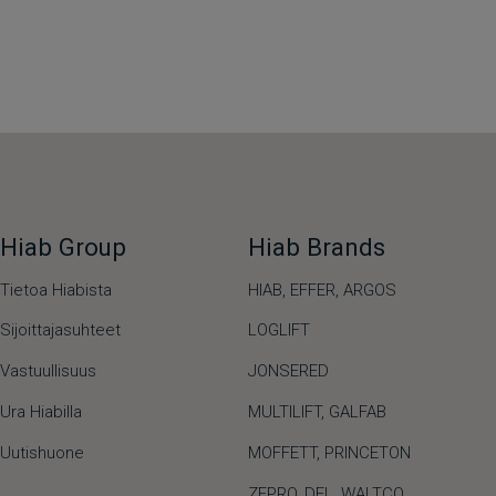
Hiab Group
Hiab Brands
Tietoa Hiabista
HIAB,
EFFER,
ARGOS
Sijoittajasuhteet
LOGLIFT
Vastuullisuus
JONSERED
Ura Hiabilla
MULTILIFT
,
GALFAB
Uutishuone
MOFFETT
,
PRINCETON
ZEPRO
,
DEL
,
WALTCO