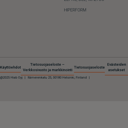
HIPERFORM
Tietosuojaseloste –
Evästeiden
Käyttöehdot
Tietosuojaseloste
Verkkosivusto ja markkinointi
asetukset
@2025 Hiab Oyj
|
Itämerenkatu 25, 00180 Helsinki, Finland
|