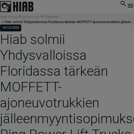
Hiab Group
Uutishuone
Tiedotteet
Hiab solmii Yhdysvalloissa Floridassa tärkeän MOFFETT-ajoneuvotrukkien jälleenmyyntisopimuksen Ring Power Lift Trucks -yhtiön kanssa
16/12/2024
Hiab solmii
Yhdysvalloissa
Floridassa tärkeän
MOFFETT-
ajoneuvotrukkien
jälleenmyyntisopimuk