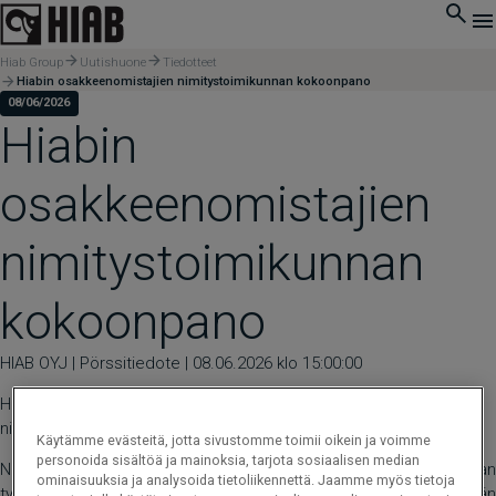
Hiab Group
Uutishuone
Tiedotteet
Hiabin osakkeenomistajien nimitystoimikunnan kokoonpano
08/06/2026
Hiabin
osakkeenomistajien
nimitystoimikunnan
kokoonpano
HIAB OYJ | Pörssitiedote | 08.06.2026 klo 15:00:00
Hiab Oyj:n (”Hiab” tai ”Yhtiö”) osakkeenomistajien
nimitystoimikunnan (”Nimitystoimikunta”) jäsenet on nimitetty.
Käytämme evästeitä, jotta sivustomme toimii oikein ja voimme
personoida sisältöä ja mainoksia, tarjota sosiaalisen median
Nimitystoimikunnassa on neljä (4) jäsentä. Nimitystoimikunnan
ominaisuuksia ja analysoida tietoliikennettä. Jaamme myös tietoja
työjärjestyksen mukaan Nimitystoimikunnan jäsenet nimetään