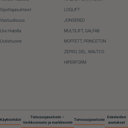
Sijoittajasuhteet
LOGLIFT
Vastuullisuus
JONSERED
Ura Hiabilla
MULTILIFT
,
GALFAB
Uutishuone
MOFFETT
,
PRINCETON
ZEPRO
,
DEL
,
WALTCO
HIPERFORM
Tietosuojaseloste –
Evästeiden
Käyttöehdot
Tietosuojaseloste
Verkkosivusto ja markkinointi
asetukset