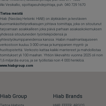
Aki Vesikallio, sijoittajasuhdejohtaja, puh. 040 729 1670
Tietoa meistä
Hiab (Nasdaq Helsinki: HIAB) on älykkäiden ja kestävien
kuormankäsittelyratkaisujen johtava toimittaja, joka on sitoutunut
tarjoamaan asiakkailleen joka päivä parhaan asiakaskokemuksen
yhdessä sitoutuneiden työntekijöidensä ja
yhteistyökumppaneidensa kanssa. Hiabin maailmanlaajuiseen
verkostoon kuuluu 3 000 omaa ja kumppanien myynti- ja
huoltopistettä. Verkosto kattaa kaikki mantereet ja mahdollistaa
toimitukset yli 100 maahan. Yhtiön liikevaihto vuonna 2025 oli noin
1,6 miljardia euroa, ja se työllistää noin 4 000 henkilöä.
www.hiabgroup.com
Hiab Group
Hiab Brands
Tietoa Hiabista
HIAB,
EFFER,
ARGOS