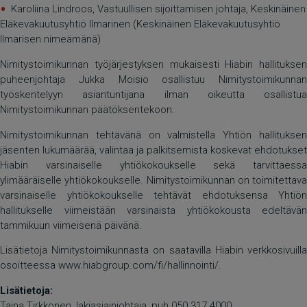
Karoliina Lindroos, Vastuullisen sijoittamisen johtaja, Keskinäinen
Eläkevakuutusyhtiö Ilmarinen (Keskinäinen Eläkevakuutusyhtiö
Ilmarisen nimeämänä)
Nimitystoimikunnan työjärjestyksen mukaisesti Hiabin hallituksen
puheenjohtaja Jukka Moisio osallistuu Nimitystoimikunnan
työskentelyyn asiantuntijana ilman oikeutta osallistua
Nimitystoimikunnan päätöksentekoon.
Nimitystoimikunnan tehtävänä on valmistella Yhtiön hallituksen
jäsenten lukumäärää, valintaa ja palkitsemista koskevat ehdotukset
Hiabin varsinaiselle yhtiökokoukselle sekä tarvittaessa
ylimääräiselle yhtiökokoukselle. Nimitystoimikunnan on toimitettava
varsinaiselle yhtiökokoukselle tehtävät ehdotuksensa Yhtiön
hallitukselle viimeistään varsinaista yhtiökokousta edeltävän
tammikuun viimeisenä päivänä.
Lisätietoja Nimitystoimikunnasta on saatavilla Hiabin verkkosivuilla
osoitteessa
www.hiabgroup.com/fi/hallinnointi/
.
Lisätietoja:
Taina Tirkkonen, lakiasiainjohtaja, puh 050 317 4000